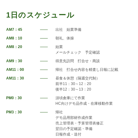
1日のスケジュール
AM7：45
出社 始業準備
AM8：10
朝礼、体操
AM8：20
始業
メールチェック 予定確認
AM9：30
得意先訪問 打合せ・商談
AM11：00
帰社 打合せ内容を精査し日報に記載
AM11：30
昼食＆休憩（隔週交代制）
前半11：30～12：20
後半12：30～13：20
PM0：30
須頃倉庫にて作業
HC向けデモ品作成・在庫移動作業
PM3：30
帰社
デモ品用部材作成作業
売上管理表・予算管理表修正
翌日の予定確認・準備
日報作成・送付